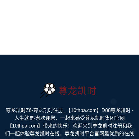
尊龙凯时Z6·尊龙凯时注册_【10thpa.com】D88尊龙凯时 -
人生就是搏!欢迎您，一起来感受尊龙凯时集团官网
【10thpa.com】带来的快乐！欢迎来到尊龙凯时注册和我
们一起体验尊龙凯时在线、尊龙凯时平台官网最优质的在线