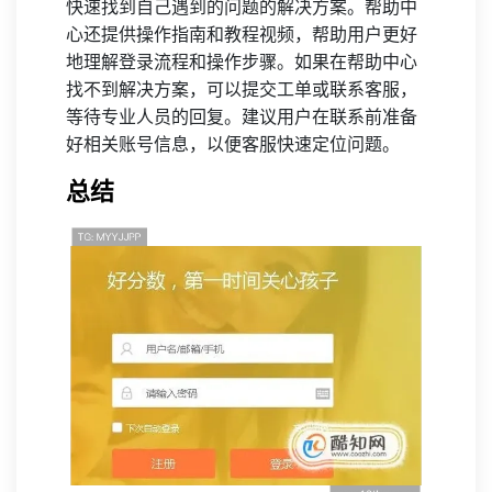
快速找到自己遇到的问题的解决方案。帮助中
心还提供操作指南和教程视频，帮助用户更好
地理解登录流程和操作步骤。如果在帮助中心
找不到解决方案，可以提交工单或联系客服，
等待专业人员的回复。建议用户在联系前准备
好相关账号信息，以便客服快速定位问题。
总结