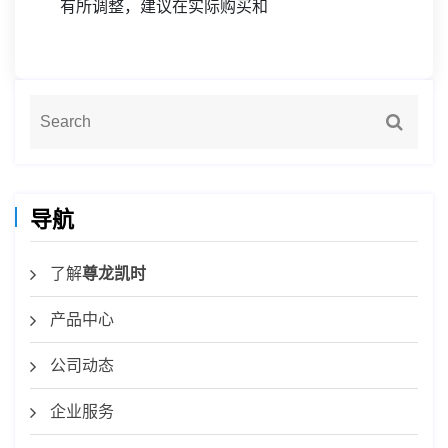
有所调整，建议在实际购买和
导航
了解
尊龙凯时
产品中心
公司动态
企业服务