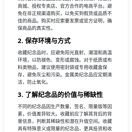
商城、授权专卖店、官方合作的电商平台。避
免在非正规渠道购买，以免买到假货或品质不
佳的商品。购买时应索要发票或官方证明，确
保商品的真实性。
2. 保存环境与方式
收藏纪念品时，应避免阳光直射、潮湿和高温
环境，以防褪色、变形或腐蚀。对于纸质或布
料类物品，建议使用密封袋或专用收藏盒保
存，避免灰尘和污染。金属类纪念品应定期清
洁，防止氧化。
3. 了解纪念品的价值与稀缺性
不同的纪念品因生产数量、签名、限量版等因
素，价值差异较大。收藏前应了解其背后的背
景信息，判断其稀缺性和潜在升值空间。收藏
具有特殊意义或限量的纪念品，更具投资和收