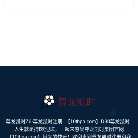
尊龙凯时Z6·尊龙凯时注册_【10thpa.com】D88尊龙凯时 -
人生就是搏!欢迎您，一起来感受尊龙凯时集团官网
【10thpa.com】带来的快乐！欢迎来到尊龙凯时注册和我