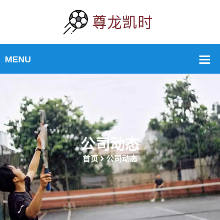
公司动态
首页
公司动态