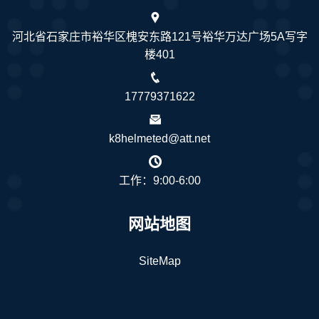
河北省石家庄市裕华区槐安东路121号裕华万达广场5A写字
楼401
17779371622
k8helmeted@att.net
工作：9:00-6:00
网站地图
SiteMap