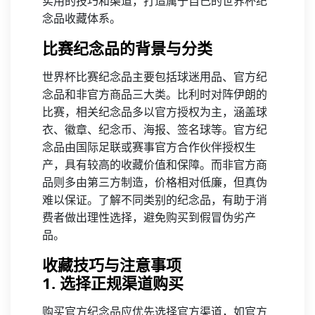
实用的技巧和渠道，打造属于自己的世界杯纪
念品收藏体系。
比赛纪念品的背景与分类
世界杯比赛纪念品主要包括球迷用品、官方纪
念品和非官方商品三大类。比利时对阵伊朗的
比赛，相关纪念品多以官方授权为主，涵盖球
衣、徽章、纪念币、海报、签名球等。官方纪
念品由国际足联或赛事官方合作伙伴授权生
产，具有较高的收藏价值和保障。而非官方商
品则多由第三方制造，价格相对低廉，但真伪
难以保证。了解不同类别的纪念品，有助于消
费者做出理性选择，避免购买到假冒伪劣产
品。
收藏技巧与注意事项
1. 选择正规渠道购买
购买官方纪念品应优先选择官方渠道，如官方