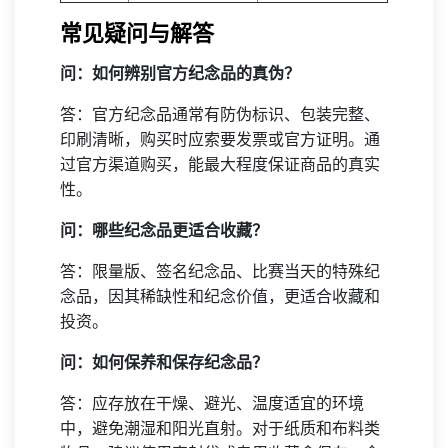
常见疑问与解答
问：如何辨别官方纪念品的真伪？
答：官方纪念品通常有防伪标识、包装完整、
印刷清晰，购买时应索要发票或官方证明。通
过官方渠道购买，能最大程度保证商品的真实
性。
问：哪些纪念品更适合收藏？
答：限量版、签名纪念品、比赛当天的特殊纪
念品，因其稀缺性和纪念价值，更适合收藏和
投资。
问：如何保养和保存纪念品？
答：应存放在干燥、避光、温度适宜的环境
中，避免潮湿和阳光直射。对于纸质和布料类