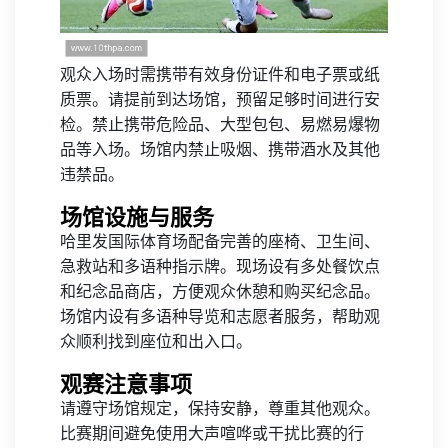
观众入场时需携带有效身份证件和电子票或纸
质票。请提前到达场馆，预留足够时间进行安
检。禁止携带危险品、大型包包、易燃易爆物
品等入场。场馆内禁止吸烟、携带酒水及其他
违禁品。
场馆设施与服务
哈里发国际体育场配备完善的座椅、卫生间、
急救站和多语种指示牌。现场设有多处餐饮点
和纪念品商店，方便观众休憩和购买纪念品。
场馆内设有多语种导览和志愿者服务，帮助观
众顺利找到座位和出入口。
观赛注意事项
请遵守场馆规定，保持安静，尊重其他观众。
比赛期间避免使用大声喧哗或干扰比赛的行