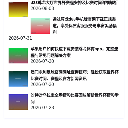
d88尊龙大厅世界杯赛程安排及比赛时间详细解析
2026-08-08
通过尊龙d88手机版官网下载正规渠
道，享受优质客服服务与丰富奖励福
利
2026-07-31
苹果用户如何快速下载安装尊龙体育app，完整流
程与常见问题解决方案
2026-07-30
澳门永利足球官网网址查询技巧：轻松获取世界杯
比赛时间、赛程及官方新闻资讯
2026-07-30
沙特对乌拉圭全场精彩比赛回放解析世界杯精彩瞬
间
2026-07-28