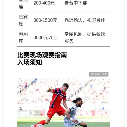
200-400元
看台中下部
座
贵宾
800-1500元
靠近场边，视野最佳
座
包厢
专属包厢，提供餐饮
3000元以上
座
服务
比赛现场观赛指南
入场须知