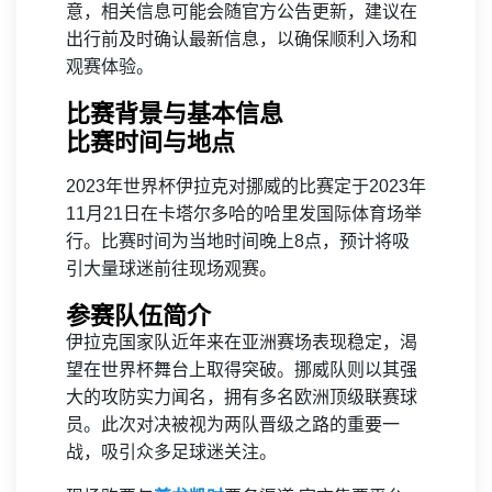
意，相关信息可能会随官方公告更新，建议在
出行前及时确认最新信息，以确保顺利入场和
观赛体验。
比赛背景与基本信息
比赛时间与地点
2023年世界杯伊拉克对挪威的比赛定于2023年
11月21日在卡塔尔多哈的哈里发国际体育场举
行。比赛时间为当地时间晚上8点，预计将吸
引大量球迷前往现场观赛。
参赛队伍简介
伊拉克国家队近年来在亚洲赛场表现稳定，渴
望在世界杯舞台上取得突破。挪威队则以其强
大的攻防实力闻名，拥有多名欧洲顶级联赛球
员。此次对决被视为两队晋级之路的重要一
战，吸引众多足球迷关注。