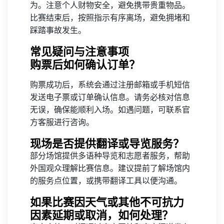
为。注意个人财物安全，避免携带贵重物品。
比赛结束后，按照指示有序离场，避免拥堵和
踩踏事故发生。
常见疑问与注意事项
购票后如何确认订单？
购票成功后，系统会通过注册邮箱或手机短信
发送电子票或订单确认信息。请务必核对信息
无误，确保能顺利入场。如遇问题，可联系官
方客服进行咨询。
现场是否提供翻译或导览服务？
部分场馆提供多语种导览和志愿者服务，帮助
外国观众理解比赛信息。建议提前了解场馆内
的服务点位置，或携带翻译工具以便沟通。
如果比赛因天气或其他不可抗力
因素延期或取消，如何处理？