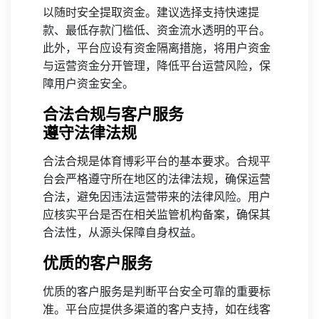
以随时安全提取资金。建议选择支持快速提
款、最低存款门槛低、资金流水透明的平台。
此外，平台应设有资金隔离措施，将用户资金
与运营资金分开管理，降低平台运营风险，保
障用户资金安全。
合法合规与客户服务
遵守法律法规
合法合规是体育博彩平台的基本要求。合规平
台会严格遵守所在地区的法律法规，确保运营
合法，避免因违法运营带来的法律风险。用户
应核实平台是否在相关监管机构备案，确保其
合法性，从源头保障自身权益。
优质的客户服务
优质的客户服务是判断平台安全可靠的重要标
准。平台应提供多渠道的客户支持，如在线客