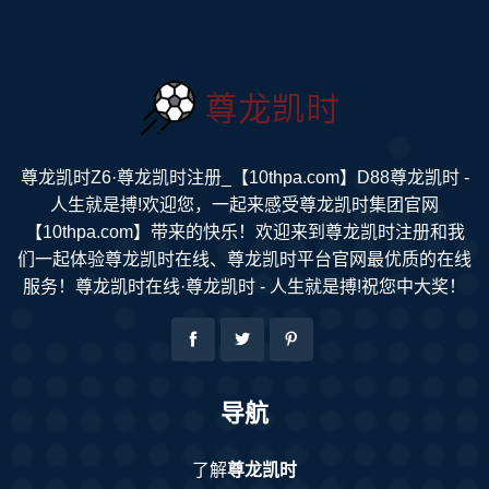
尊龙凯时Z6·尊龙凯时注册_【10thpa.com】D88尊龙凯时 -
人生就是搏!欢迎您，一起来感受尊龙凯时集团官网
【10thpa.com】带来的快乐！欢迎来到尊龙凯时注册和我
们一起体验尊龙凯时在线、尊龙凯时平台官网最优质的在线
服务！尊龙凯时在线·尊龙凯时 - 人生就是搏!祝您中大奖！
导航
了解
尊龙凯时