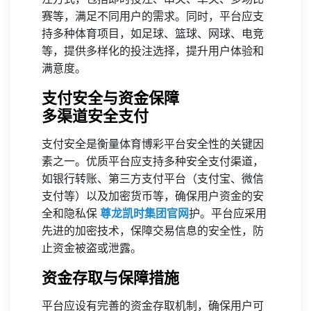
赛等，满足不同用户的需求。同时，平台应支
持多种体育项目，如足球、篮球、网球、电竞
等，提供多样化的投注选择，提升用户体验和
满意度。
支付安全与资金保障
多渠道安全支付
支付安全是衡量体育博彩平台安全性的关键因
素之一。优质平台应支持多种安全支付渠道，
如银行转账、第三方支付平台（支付宝、微信
支付等）以及加密货币等，确保用户资金的安
全和隐私保
尊龙凯时集团官网
护。平台应采用
先进的加密技术，保障交易信息的安全性，防
止资金被盗或泄露。
资金存取与保障措施
平台应设有完善的资金存取机制，确保用户可