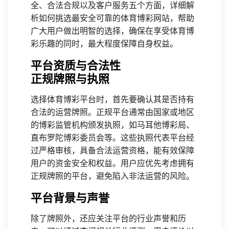
全、合法合规以及客户服务五个方面，详细解
析如何挑选最安全可靠的体育博彩网站，帮助
广大用户做出明智的选择，确保在享受体育博
彩乐趣的同时，最大程度保障自身权益。
平台资质与合法性
正规牌照与执照
选择体育博彩平台时，首先要确认其是否持有
合法的运营牌照。正规平台通常由国家或地区
的博彩监管机构颁发执照，如马耳他博彩局、
直布罗陀博彩委员会等。这些执照代表平台经
过严格审核，具备合法运营资格，能有效保障
用户的资金安全和权益。用户应优先考虑拥有
正规牌照的平台，避免陷入非法运营的风险。
平台背景与声誉
除了牌照外，还应关注平台的行业声誉和历