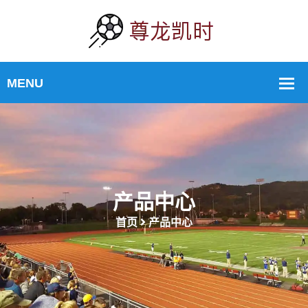
产品中心
首页
产品中心